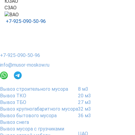
ЮЗАО
СЗАО
+7-925-090-50-96
Контакты
Адрес офиса:
2-я Мелитопольская улица, 4Ас33, Москва, 117623
+7-925-090-50-96
info@musor-moskow.ru
Услуги по вывозу мусора
Объем
Вывоз строительного мусора
8 м3
Вывоз ТКО
20 м3
Вывоз ТБО
27 м3
Вывоз крупногабаритного мусора
32 м3
Вывоз бытового мусора
36 м3
Вывоз снега
Районы обслуживания
Вывоз мусора с грузчиками
ЦАО