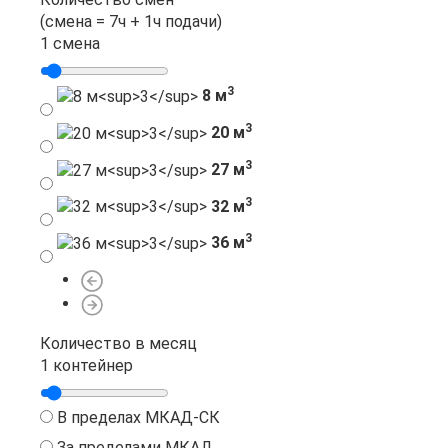
(смена = 7ч + 1ч подачи)
1 смена
3
8 м
3
20 м
3
27 м
3
32 м
3
36 м
Количество в месяц
1 контейнер
В пределах МКАД-СК
За пределами МКАД