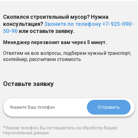
следующий контейнер забрали. Очень
понравилась оперативность, никакой
Скопился строительный мусор? Нужна
консультация?
Звоните по телефону +7-925-090-
волокиты и задержек. Услугой осталась
50-96
или оставьте заявку.
довольна и теперь буду рекомендовать
соседям.»
Менеджер перезвонит вам через 5 минут.
Ответим на все вопросы, подберем нужный транспорт,
контейнер, рассчитаем стоимость.
Оставьте заявку
Отправить
*Указав телефон, Вы соглашаетесь на обработку Ваших
персональных данных