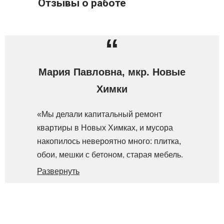
Отзывы о работе
“
Мария Павловна, мкр. Новые
Химки
«Мы делали капитальный ремонт
квартиры в Новых Химках, и мусора
накопилось невероятно много: плитка,
обои, мешки с бетоном, старая мебель.
Заказали контейнер 8 м³ у ООО «АПС».
Развернуть
Привезли его прямо к подъезду в
удобное для нас время, бункеровоз
КАМАЗ подъехал без проблем. Все
отходы загрузили за один день, на